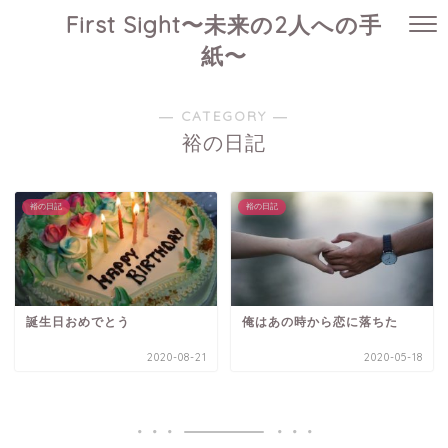
First Sight〜未来の2人への手
紙〜
― CATEGORY ―
裕の日記
裕の日記
裕の日記
誕生日おめでとう
俺はあの時から恋に落ちた
2020-08-21
2020-05-18